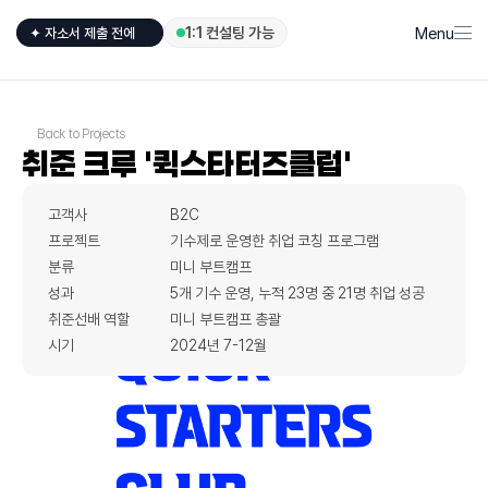
Menu
1:1 컨설팅 가능
✦ 자소서 제출 전에
Back to Projects
취준 크루 '퀵스타터즈클럽'
고객사
B2C
프로젝트
기수제로 운영한 취업 코칭 프로그램
분류
미니 부트캠프
성과
5개 기수 운영, 누적 23명 중 21명 취업 성공
취준선배 역할
미니 부트캠프 총괄
시기
2024년 7-12월